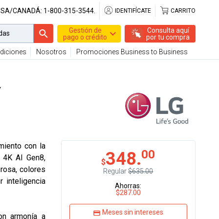
USA/CANADÁ:
1-800-315-3544.
IDENTIFÍCATE
CARRITO
Gestión de
Consulta aquí
pago o crédito
por tu compra
diciones
Nosotros
Promociones Business to Business
"
miento con la
00
348.
 4K AI Gen8,
$
rosa, colores
Regular
$635.00
 inteligencia
Ahorras:
$287.00
Meses sin intereses
on armonía a