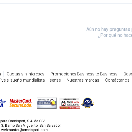
Aún no hay preguntas 
¿Por qué no hac
n
Cuotas sin intereses
Promociones Business to Business
Base
ive el sueño mundialista Hisense
Nuestras marcas
Contáctanos
ara Omnisport, S.A. de C.V.
3, Barrio San Miguelito, San Salvador.
2
webmaster@omnisport.com