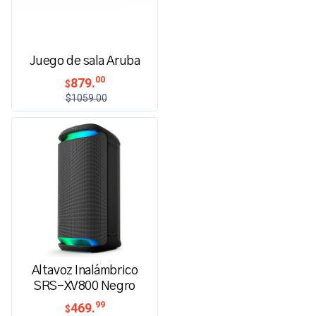
Juego de sala Aruba
00
879.
$
$1059.00
Altavoz Inalámbrico
SRS-XV800 Negro
99
469.
$