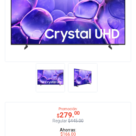
Promoción:
00
279.
$
Regular
$445.00
Ahorras:
$166.00