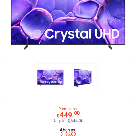
Promoción:
00
449.
$
Regular
$645.00
Ahorras:
$196.00