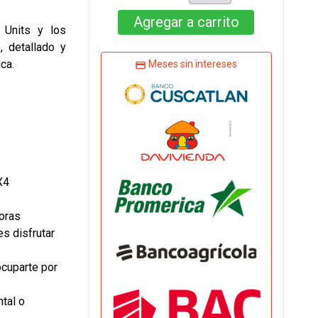
Agregar
a carrito
 Units y los
, detallado y
ca.
Meses sin intereses
X4
oras
s disfrutar
ocuparte por
tal o