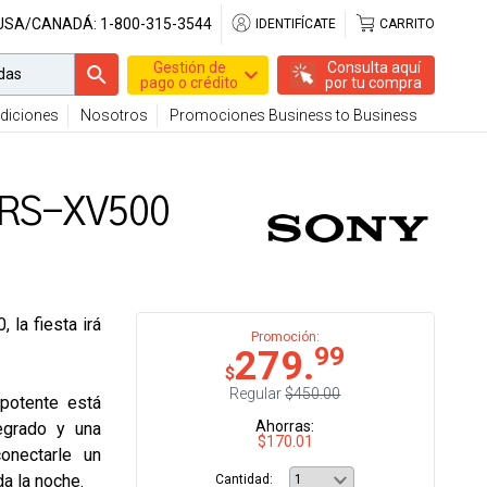
 USA/CANADÁ:
1-800-315-3544
IDENTIFÍCATE
CARRITO
Gestión de
Consulta aquí
pago o crédito
por tu compra
diciones
Nosotros
Promociones Business to Business
 SRS-XV500
 la fiesta irá
Promoción:
99
279.
$
Regular
$450.00
potente está
Ahorras:
egrado y una
$170.01
onectarle un
da la noche.
Cantidad: