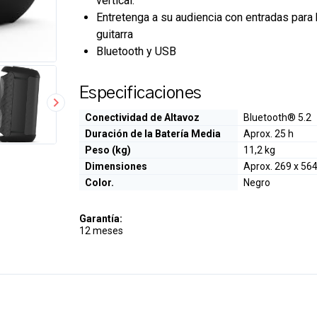
vertical.
Entretenga a su audiencia con entradas para
guitarra
Bluetooth y USB
Especificaciones
Conectividad de Altavoz
Bluetooth® 5.2
Duración de la Batería Media
Aprox. 25 h
Peso (kg)
11,2 kg
Dimensiones
Aprox. 269 x 56
Color.
Negro
Garantía:
12 meses