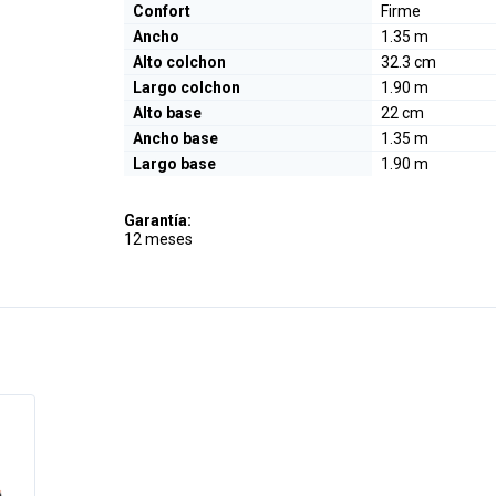
Confort
Firme
Ancho
1.35 m
Alto colchon
32.3 cm
Largo colchon
1.90 m
Alto base
22 cm
Ancho base
1.35 m
Largo base
1.90 m
Garantía:
12 meses