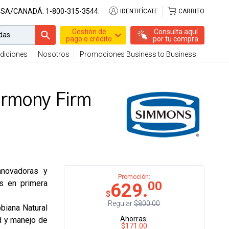
USA/CANADÁ:
1-800-315-3544.
IDENTIFÍCATE
CARRITO
Gestión de
Consulta aquí
pago o crédito
por tu compra
diciones
Nosotros
Promociones Business to Business
armony Firm
nnovadoras y
Promoción:
as en primera
00
629.
$
Regular
$800.00
obiana Natural
Ahorras:
d y manejo de
$171.00