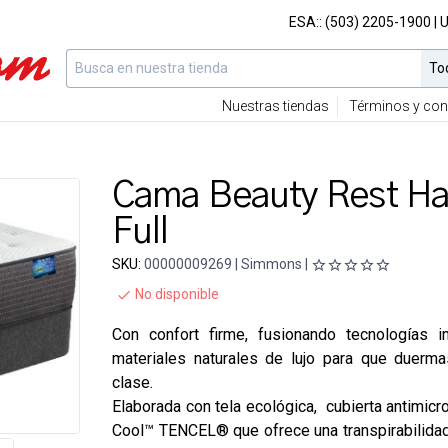
ESA::
(503) 2205-1900
| 
Nuestras tiendas
Términos y con
Cama Beauty Rest H
Full
SKU:
00000009269 | Simmons |
No disponible
Con confort firme, fusionando tecnologías i
materiales naturales de lujo para que duerm
clase.
Elaborada con tela ecológica, cubierta antimicr
Cool
™
TENCEL
®
que ofrece una transpirabilida