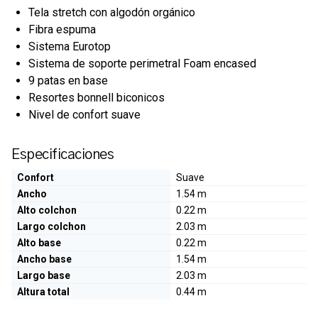
Tela stretch con algodón orgánico
Fibra espuma
Sistema Eurotop
Sistema de soporte perimetral Foam encased
9 patas en base
Resortes bonnell biconicos
Nivel de confort suave
Especificaciones
Confort
Suave
Ancho
1.54 m
Alto colchon
0.22 m
Largo colchon
2.03 m
Alto base
0.22 m
Ancho base
1.54 m
Largo base
2.03 m
Altura total
0.44 m