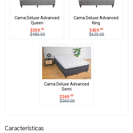
Cama Deluxe Advanced
Cama Deluxe Advanced
Queen
King
00
00
$
359.
$
459.
$485.00
$625.00
Cama Deluxe Advanced
Semi
00
$
269.
$360.00
Características