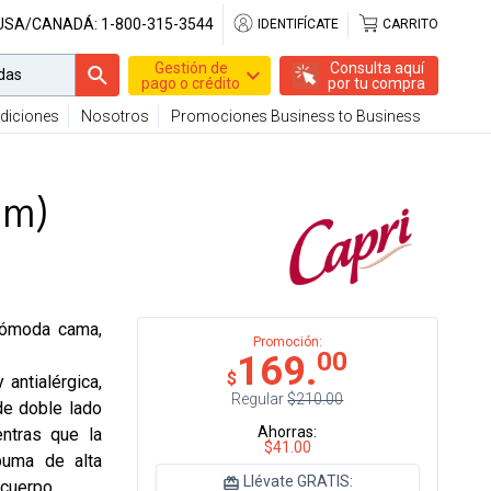
 USA/CANADÁ:
1-800-315-3544
IDENTIFÍCATE
CARRITO
Gestión de
Consulta aquí
pago o crédito
por tu compra
diciones
Nosotros
Promociones Business to Business
 m)
cómoda cama,
Promoción:
00
169.
$
 antialérgica,
Regular
$210.00
de doble lado
Ahorras:
entras que la
$41.00
puma de alta
Llévate GRATIS:
 cuerpo.