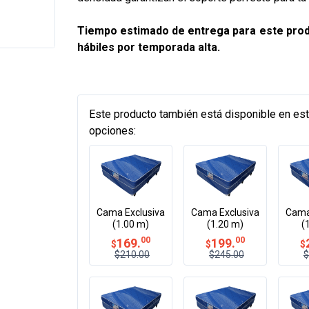
Tiempo estimado de entrega para este prod
hábiles por temporada alta.
Este producto también está disponible en es
opciones:
Cama Exclusiva
Cama
Cama Exclusiva
(1.20 m)
(
(1.00 m)
00
00
199.
169.
$
$
$
$245.00
$
$210.00