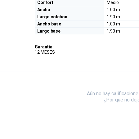
Confort
Medio
Ancho
1.00 m
Largo colchon
1.90 m
Ancho base
1.00 m
Largo base
1.90 m
Garantía:
12 MESES
Aún no hay calificacione
¿Por qué no dej