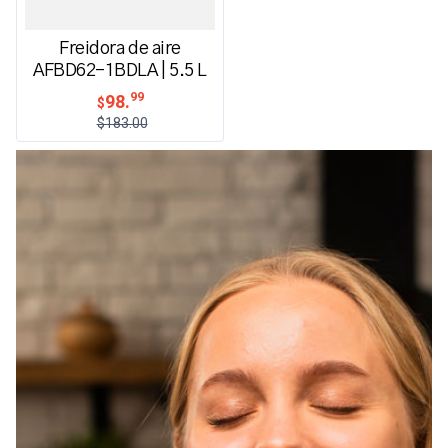
Freidora de aire
AFBD62-1BDLA | 5.5 L
99
98.
$
$183.00