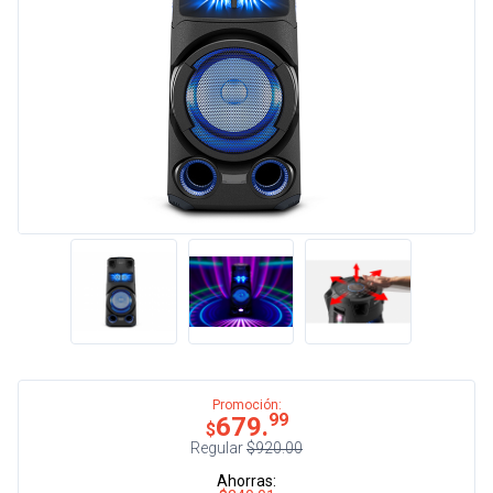
Promoción:
99
679.
$
Regular
$920.00
Ahorras: