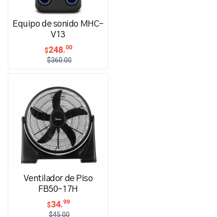
Equipo de sonido MHC-
V13
00
248.
$
$360.00
Ventilador de Piso
FB50-17H
99
34.
$
$45.00