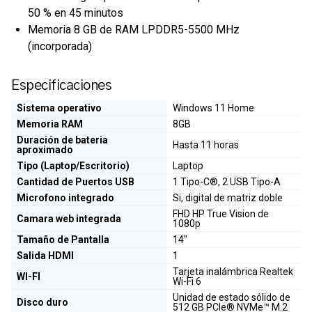
50 % en 45 minutos
Memoria 8 GB de RAM LPDDR5-5500 MHz
(incorporada)
Especificaciones
Sistema operativo
Windows 11 Home
Memoria RAM
8GB
Duración de bateria
Hasta 11 horas
aproximado
Tipo (Laptop/Escritorio)
Laptop
Cantidad de Puertos USB
1 Tipo-C®, 2 USB Tipo-A
Microfono integrado
Si, digital de matriz doble
FHD HP True Vision de
Camara web integrada
1080p
Tamaño de Pantalla
14"
Salida HDMI
1
Tarjeta inalámbrica Realtek
WI-FI
Wi-Fi 6
Unidad de estado sólido de
Disco duro
512 GB PCIe® NVMe™ M.2