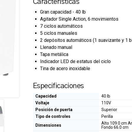
Características
Gran capacidad - 40 lb
Agitador Single Action, 6 movimientos
7 ciclos automáticos
5 ciclos manuales
2 depósitos automáticos (1 suavizante y 1 
Llenado manual
Tapa metálica
Indicador LED de estatus del ciclo
Tina de acero inoxidable
Especificaciones
Capacidad
40 lb
Voltaje
110V
Posición de puerta
Superior
Tipo de controles
Perilla
Alto 109.0 cm A
Dimensiones
Fondo 66.0 cm