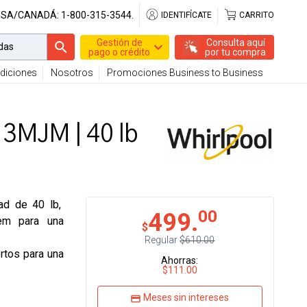
USA/CANADÁ:
1-800-315-3544.
IDENTIFÍCATE
CARRITO
Gestión de
Consulta aquí
pago o crédito
por tu compra
diciones
Nosotros
Promociones Business to Business
MJM | 40 lb
ad de 40 lb,
00
499.
em para una
$
Regular
$610.00
rtos para una
Ahorras:
$111.00
Meses sin intereses