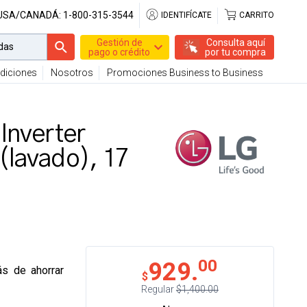
 USA/CANADÁ:
1-800-315-3544
IDENTIFÍCATE
CARRITO
Gestión de
Consulta aquí
pago o crédito
por tu compra
diciones
Nosotros
Promociones Business to Business
Inverter
(lavado), 17
00
929.
ás de ahorrar
$
Regular
$1,400.00