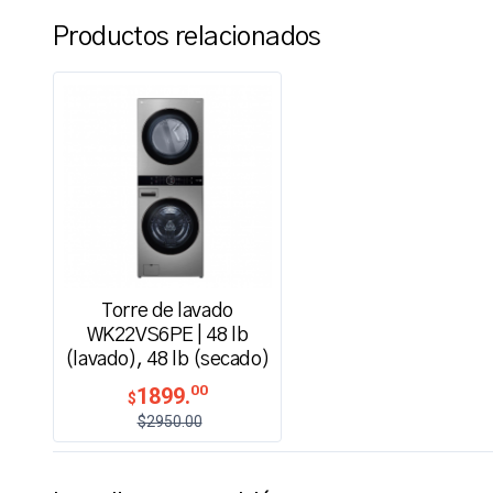
Productos relacionados
Torre de lavado
WK22VS6PE | 48 lb
(lavado), 48 lb (secado)
00
1899.
$
$2950.00