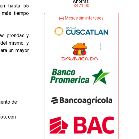
Ahorras:
 en hasta 55
$471.00
y más tiempo
Meses sin intereses
las prendas y
a del mismo, y
para un mayor
iento de
tos, con