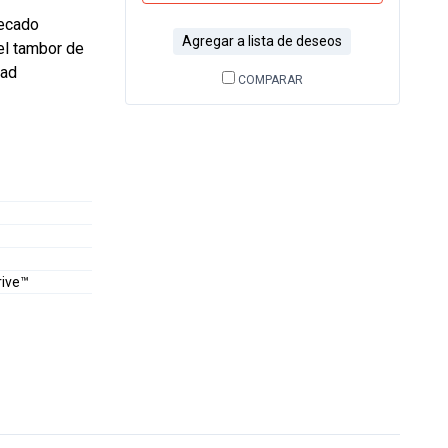
secado
Agregar a lista de deseos
el tambor de
dad
COMPARAR
rive™