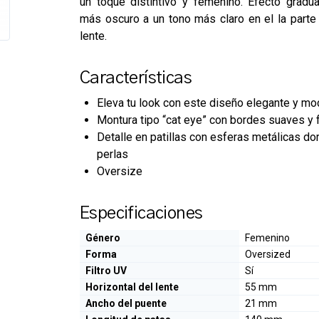
un toque distintivo y femenino. Efecto gradu
más oscuro a un tono más claro en el la parte i
lente.
Características
Eleva tu look con este diseño elegante y m
Montura tipo “cat eye” con bordes suaves y
Detalle en patillas con esferas metálicas do
perlas
Oversize
Especificaciones
Género
Femenino
Forma
Oversized
Filtro UV
Sí
Horizontal del lente
55 mm
Ancho del puente
21 mm