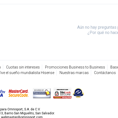
Aún no hay preguntas 
¿Por qué no hac
n
Cuotas sin intereses
Promociones Business to Business
Base
ive el sueño mundialista Hisense
Nuestras marcas
Contáctanos
ara Omnisport, S.A. de C.V.
3, Barrio San Miguelito, San Salvador.
2
webmaster@omnisport.com