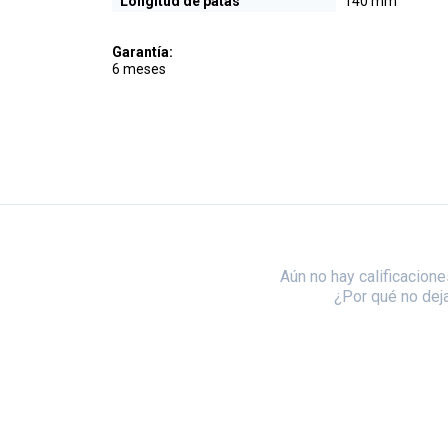
Longitud de patas
140 mm
Garantía:
6 meses
Aún no hay calificacione
¿Por qué no dej