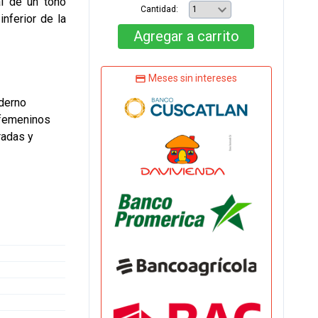
al de un tono
Cantidad:
nferior de la
Agregar
a carrito
Meses sin intereses
oderno
 femeninos
radas y