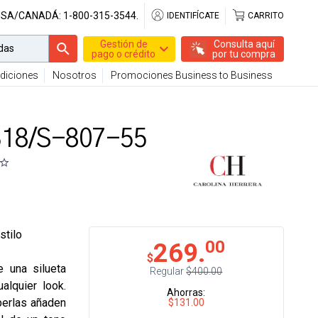
USA/CANADÁ:
1-800-315-3544.
IDENTIFÍCATE
CARRITO
Gestión de
Consulta aquí
pago o crédito
por tu compra
diciones
Nosotros
Promociones Business to Business
0318/S-807-55
stilo
00
269.
$
 una silueta
Regular
$400.00
alquier look.
Ahorras:
perlas añaden
$131.00