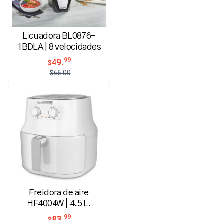
Licuadora BL0876-
1BDLA | 8 velocidades
99
49.
$
$66.00
Freidora de aire
HF4004W | 4.5 L.
99
83.
$