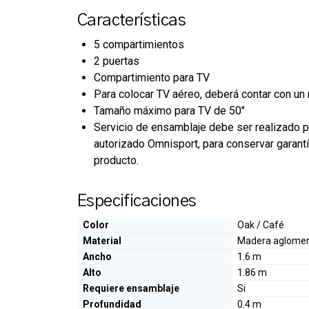
Características
5 compartimientos
2 puertas
Compartimiento para TV
Para colocar TV aéreo, deberá contar con un 
Tamaño máximo para TV de 50"
Servicio de ensamblaje debe ser realizado p
autorizado Omnisport, para conservar garant
producto.
Especificaciones
Color
Oak / Café
Material
Madera aglome
Ancho
1.6 m
Alto
1.86 m
Requiere ensamblaje
Si
Profundidad
0.4 m