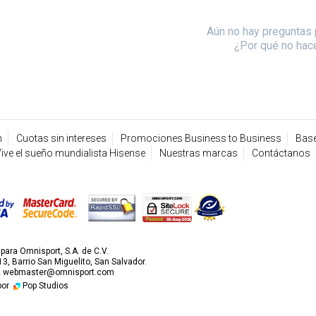
Aún no hay preguntas 
¿Por qué no hac
n
Cuotas sin intereses
Promociones Business to Business
Base
ive el sueño mundialista Hisense
Nuestras marcas
Contáctanos
ara Omnisport, S.A. de C.V.
3, Barrio San Miguelito, San Salvador.
2
webmaster@omnisport.com
por
Pop Studios