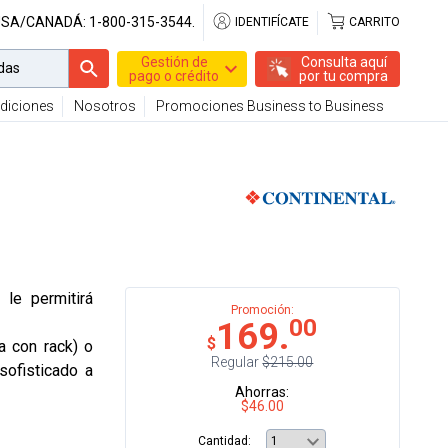
USA/CANADÁ:
1-800-315-3544.
IDENTIFÍCATE
CARRITO
Gestión de
Consulta aquí
pago o crédito
por tu compra
diciones
Nosotros
Promociones Business to Business
le permitirá
Promoción:
00
169.
$
a con rack) o
Regular
$215.00
sofisticado a
Ahorras:
$46.00
Cantidad: