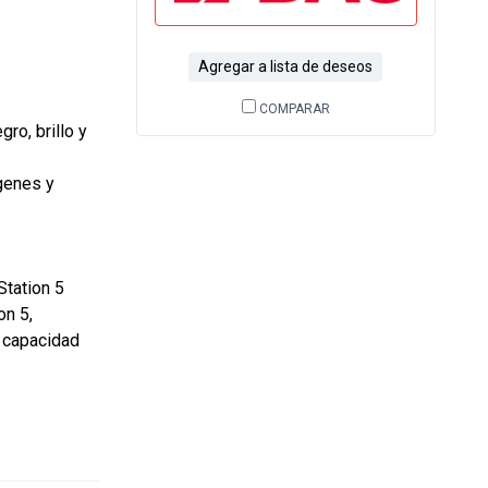
Agregar a lista de deseos
COMPARAR
ro, brillo y
genes y
tation 5
on 5,
e capacidad