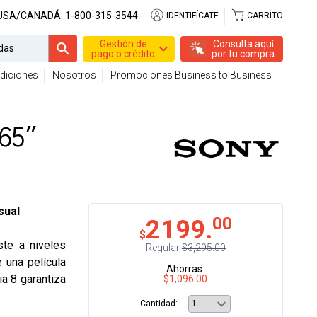
 USA/CANADÁ:
1-800-315-3544
IDENTIFÍCATE
CARRITO
Gestión de
Consulta aquí
pago o crédito
por tu compra
diciones
Nosotros
Promociones Business to Business
65"
sual
00
2199.
$
ste a niveles
Regular
$3,295.00
 una película
Ahorras:
ia 8 garantiza
$1,096.00
Cantidad: