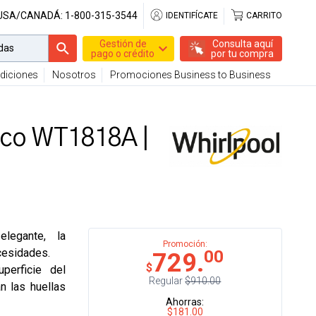
 USA/CANADÁ:
1-800-315-3544
IDENTIFÍCATE
CARRITO
Gestión de
Consulta aquí
pago o crédito
por tu compra
diciones
Nosotros
Promociones Business to Business
eco WT1818A |
elegante, la
Promoción:
cesidades.
00
729.
$
uperficie del
Regular
$910.00
n las huellas
Ahorras:
$181.00