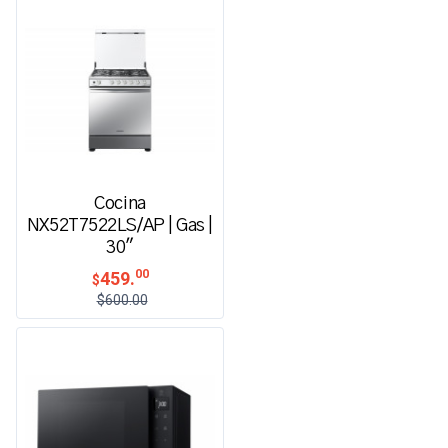
Cocina
NX52T7522LS/AP | Gas |
30"
00
459.
$
$600.00