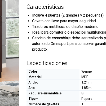
Características
Incluye 4 puertas (2 grandes y 2 pequeñas)
Gaveta con llave para mayor seguridad
Tiradores metálicos de diseño moderno
Ideal para dormitorio o espacios multifuncio
Servicio de ensamblaje debe ser realizado p
autorizado Omnisport, para conservar garant
producto.
Especificaciones
Color
Wenge
Material
MDF
Ancho
1.21 m
Alto
1.85 m
Requiere ensamblaje
Si
Tipo--
Ropero
Número de gavetas
1