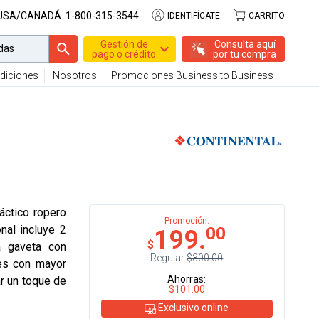
 USA/CANADÁ:
1-800-315-3544
IDENTIFÍCATE
CARRITO
Gestión de
Consulta aquí
pago o crédito
por tu compra
diciones
Nosotros
Promociones Business to Business
áctico ropero
Promoción:
nal incluye 2
00
199.
$
a gaveta con
Regular
$300.00
les con mayor
Ahorras:
r un toque de
$101.00
Exclusivo online