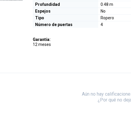
Profundidad
0.48 m
Espejos
No
Tipo
Ropero
Número de puertas
4
Garantía:
12 meses
Aún no hay calificacione
¿Por qué no dej