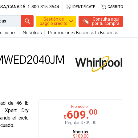
USA/CANADÁ:
1-800-315-3544.
IDENTIFÍCATE
CARRITO
Gestión de
Consulta aquí
pago o crédito
por tu compra
diciones
Nosotros
Promociones Business to Business
 7MWED2040JM
dad de 46 lb
Promoción:
o Xpert Dry
00
609.
$
ando el ciclo
Regular
$709.00
ecuado.
Ahorras:
$100.00