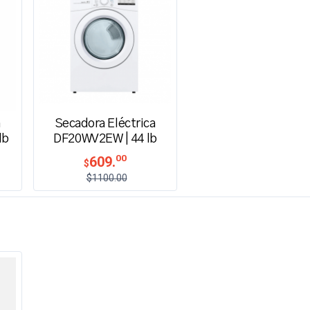
a
Secadora Eléctrica
lb
DF20WV2EW | 44 lb
00
609.
$
$1100.00