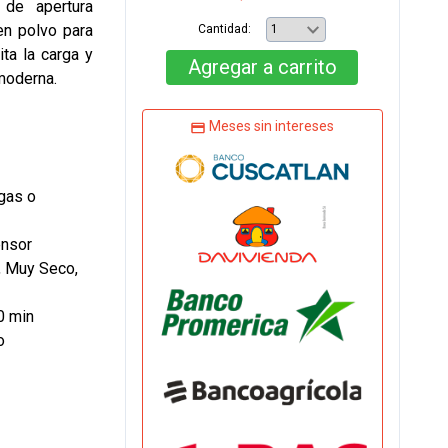
a de apertura
en polvo para
Cantidad:
ita la carga y
Agregar
a carrito
moderna.
Meses sin intereses
gas o
ensor
, Muy Seco,
0 min
o