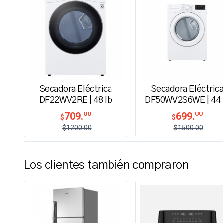
Secadora Eléctrica
Secadora Eléctric
DF22WV2RE | 48 lb
DF50WV2S6WE | 44 
00
00
709.
699.
$
$
$1200.00
$1500.00
Los clientes también compraron