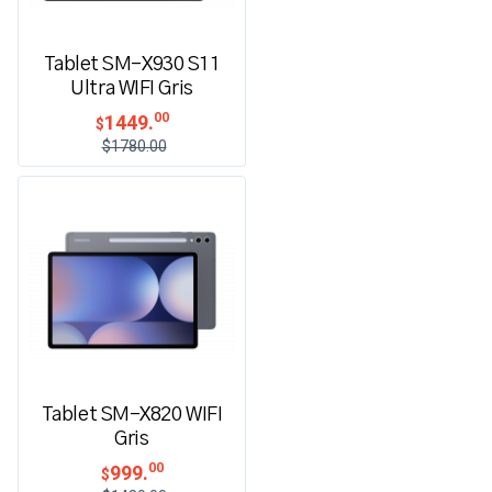
Tablet SM-X930 S11
Ultra WIFI Gris
00
1449.
$
$1780.00
Tablet SM-X820 WIFI
Gris
00
999.
$