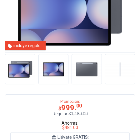
incluye regalo
Promoción:
00
999.
$
Regular
$1,480.00
Ahorras:
$481.00
Llévate GRATIS: