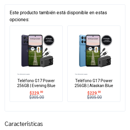
Este producto también está disponible en estas
opciones:
Teléfono G17 Power
Teléfono G17 Power
256GB | Evening Blue
256GB | Alaskan Blue
00
00
$
229.
$
229.
$305.00
$305.00
Características