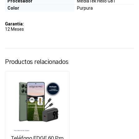
Procesador
MediaTek Helio G81
Color
Purpura
Garantía:
12 Meses
Productos relacionados
Teléfono EDGE 60 Pro