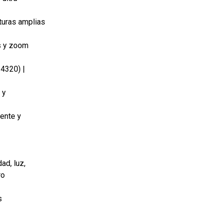
turas amplias
s y zoom
4320) |
 y
gente y
ad, luz,
ro
s