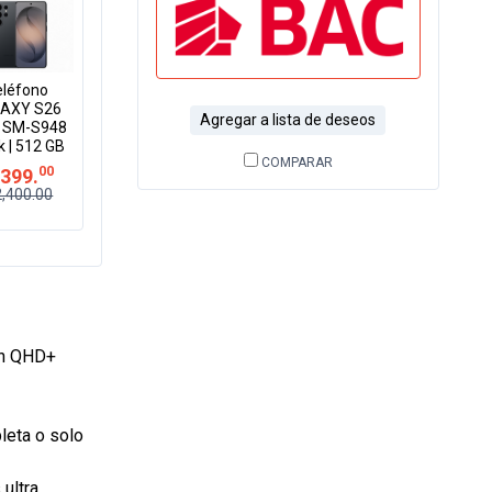
eléfono
AXY S26
Agregar a lista de deseos
a SM-S948
k | 512 GB
COMPARAR
00
399.
2,400.00
ón QHD+
leta o solo
ultra