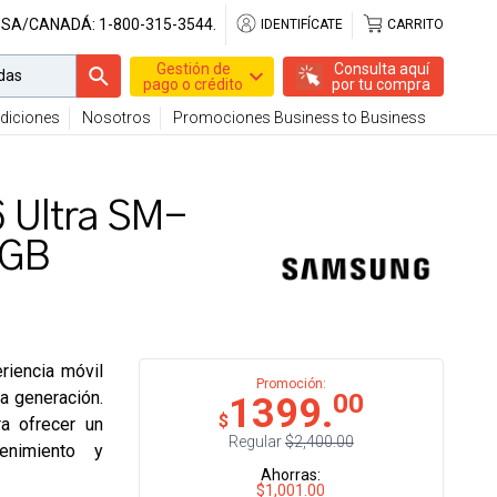
USA/CANADÁ:
1-800-315-3544.
IDENTIFÍCATE
CARRITO
Gestión de
Consulta aquí
pago o crédito
por tu compra
diciones
Nosotros
Promociones Business to Business
 Ultra SM-
 GB
riencia móvil
Promoción:
a generación.
00
1399.
$
ra ofrecer un
Regular
$2,400.00
tenimiento y
Ahorras:
$1,001.00