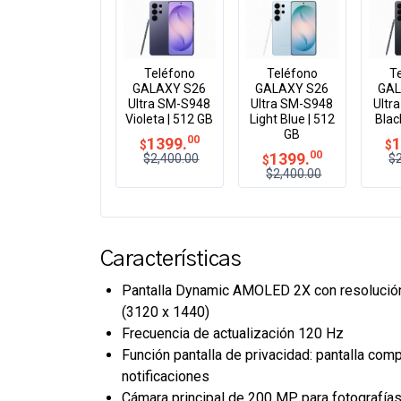
Teléfono
Teléfono
T
GALAXY S26
GALAXY S26
GAL
Ultra SM-S948
Ultra SM-S948
Ultr
Violeta | 512 GB
Light Blue | 512
Blac
GB
00
1399.
1
$
$
00
1399.
$2,400.00
$
$
$2,400.00
Características
Pantalla Dynamic AMOLED 2X con resoluci
(3120 x 1440)
Frecuencia de actualización 120 Hz
Función pantalla de privacidad: pantalla comp
notificaciones
Cámara principal de 200 MP para fotografías 