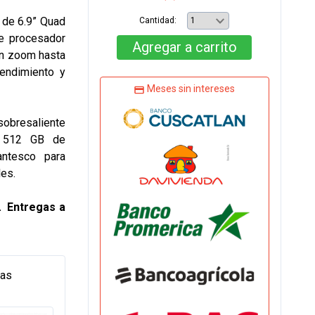
 de 6.9” Quad
Cantidad:
e procesador
Agregar
a carrito
n zoom hasta
rendimiento y
Meses sin intereses
bresaliente
 512 GB de
antesco para
les.
. Entregas a
tas