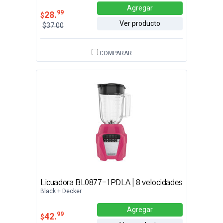
Agregar
99
28.
$
Ver producto
$37.00
COMPARAR
Licuadora BL0877-1PDLA | 8 velocidades
Black + Decker
Agregar
99
42.
$