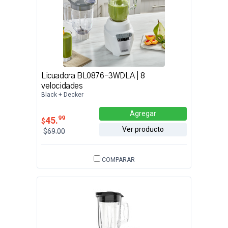
Licuadora BL0876-3WDLA | 8
velocidades
Black + Decker
Agregar
99
45.
$
Ver producto
$69.00
COMPARAR