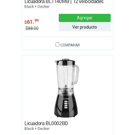
Licuadora BL1140MB | 12 velocidades
Black + Decker
Agregar
99
61.
$
Ver producto
$88.00
COMPARAR
Licuadora BL0002BD
Black + Decker