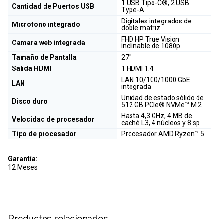
1 USB Tipo-C®, 2 USB
Cantidad de Puertos USB
Type-A
Digitales integrados de
Microfono integrado
doble matriz
FHD HP True Vision
Camara web integrada
inclinable de 1080p
Tamaño de Pantalla
27"
Salida HDMI
1 HDMI 1.4
LAN 10/100/1000 GbE
LAN
integrada
Unidad de estado sólido de
Disco duro
512 GB PCIe® NVMe™ M.2
Hasta 4,3 GHz, 4 MB de
Velocidad de procesador
caché L3, 4 núcleos y 8 sp
Tipo de procesador
Procesador AMD Ryzen™ 5
Garantía:
12 Meses
Productos relacionados