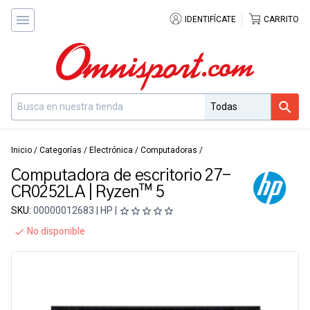
IDENTIFÍCATE
CARRITO
Inicio
/
Categorías
/
Electrónica
/
Computadoras
/
Computadora de escritorio 27-
CR0252LA | Ryzen™ 5
SKU:
00000012683 | HP |
No disponible