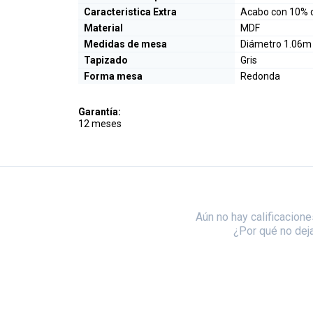
Caracteristica Extra
Acabo con 10% de
Material
MDF
Medidas de mesa
Diámetro 1.06m 
Tapizado
Gris
Forma mesa
Redonda
Garantía:
12 meses
Aún no hay calificacione
¿Por qué no dej