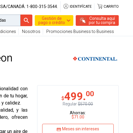
USA/CANADÁ:
1-800-315-3544.
IDENTIFÍCATE
CARRITO
Gestión de
Consulta aquí
pago o crédito
por tu compra
diciones
Nosotros
Promociones Business to Business
eon
ionalidad con
00
499.
 de tu hogar,
$
 y calidez.
Regular
$570.00
alidad, y las
Ahorras:
ero, ofrecen
$71.00
Meses sin intereses
ar un aire de