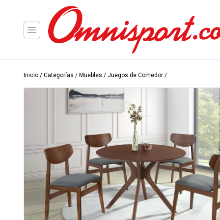
Inicio
/
Categorías
/
Muebles
/
Juegos de Comedor
/