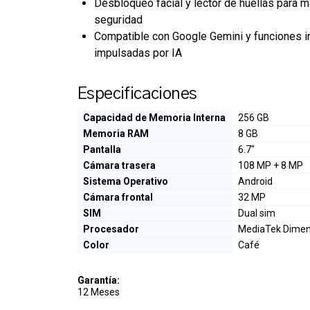
Desbloqueo facial y lector de huellas para 
seguridad
Compatible con Google Gemini y funciones i
impulsadas por IA
Especificaciones
Capacidad de Memoria Interna
256 GB
Memoria RAM
8 GB
Pantalla
6.7"
Cámara trasera
108 MP + 8 MP
Sistema Operativo
Android
Cámara frontal
32 MP
SIM
Dual sim
Procesador
MediaTek Dimen
Color
Café
Garantía:
12 Meses