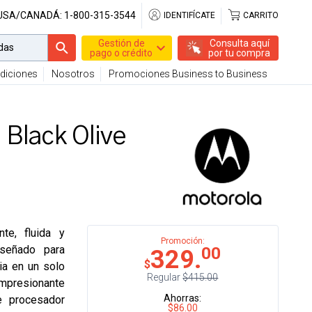
 USA/CANADÁ:
1-800-315-3544
IDENTIFÍCATE
CARRITO
Gestión de
Consulta aquí
pago o crédito
por tu compra
diciones
Nosotros
Promociones Business to Business
 Black Olive
te, fluida y
Promoción:
señado para
00
329.
$
ia en un solo
Regular
$415.00
mpresionante
Ahorras:
e procesador
$86.00