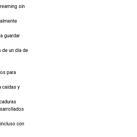
treaming sin
ualmente
a guardar
 de un día de
mos para
a caídas y
icaduras
sarrollados
 incluso con