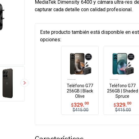
MediaTek Dimensity 6400 y cámara ultra-res 
capturar cada detalle con calidad profesional.
Este producto también está disponible en es
opciones:
Teléfono G77
Teléfono G77
256GB | Black
256GB | Shaded
Olive
Spruce
00
00
329.
329.
$
$
$415.00
$415.00