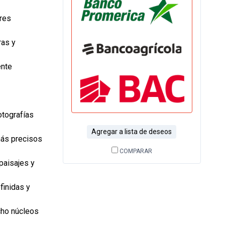
res
ras y
ente
otografías
Agregar a lista de deseos
más precisos
COMPARAR
paisajes y
finidas y
ho núcleos